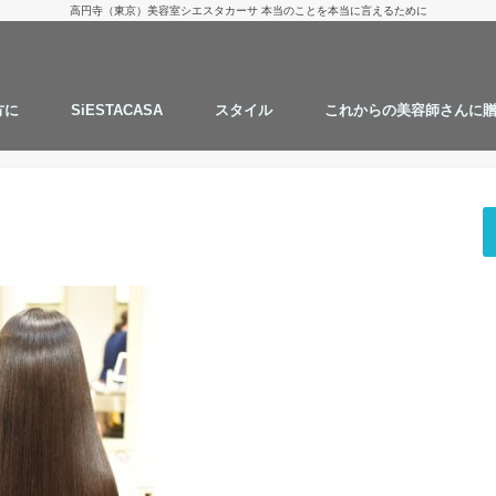
高円寺（東京）美容室シエスタカーサ 本当のことを本当に言えるために
方に
SiESTACASA
スタイル
これからの美容師さんに
お客様からのご質問
タカツグの１日
スタッフの髪型
仕事の流儀
にしざわ たかつぐ
カット
カラー
パーマ
ストレートパーマ
ハナヘナ
継続することで綺麗にします
AMAZONでお買い物
実験と考察
思うこと