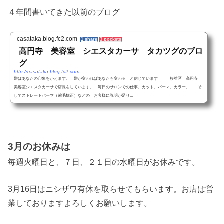
４年間書いてきた以前のブログ
casataka.blog.fc2.com
1 share
3 pockets
高円寺 美容室 シエスタカーサ タカツグのブロ
グ
http://casataka.blog.fc2.com
髪はあなたの印象をかえます。 髪が変わればあなたも変わる と信じています 杉並区 高円寺
美容室シエスタカーサで店長をしています。 毎日のサロンでの仕事、カット、パーマ、カラー、 そ
してストレートパーマ（縮毛矯正）などの お客様に説明が足り...
3月のお休みは
毎週火曜日と、７日、２１日の水曜日がお休みです。
3月16日はニシザワ有休を取らせてもらいます。お店は営
業しておりますよろしくお願いします。