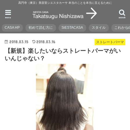
高円寺（東京）美容室シエスタカーサ 本当のことを本当に言えるために
menu
search
CASA HP
初めて読む方に
SiESTACASA
スタイル
これから
2018.03.15
2018.03.16
ストレートパーマ
【新規】楽したいならストレートパーマがい
いんじゃない？