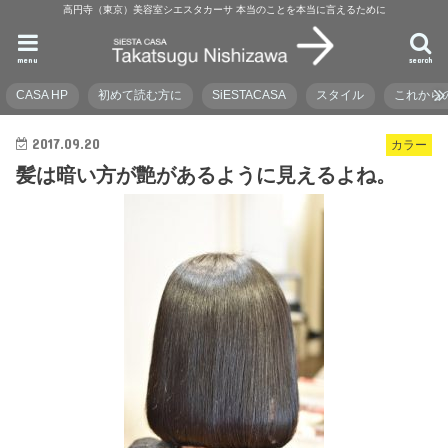
高円寺（東京）美容室シエスタカーサ 本当のことを本当に言えるために
menu
search
CASA HP
初めて読む方に
SiESTACASA
スタイル
これから
2017.09.20
カラー
髪は暗い方が艶があるように見えるよね。