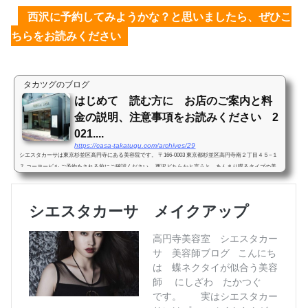
西沢に予約してみようかな？と思いましたら、ぜひこ
ちらをお読みください
タカツグのブログ
はじめて 読む方に お店のご案内と料
金の説明、注意事項をお読みください 2
021....
https://casa-takatugu.com/archives/29
シエスタカーサは東京杉並区高円寺にある美容院です。 〒166-0003 東京都杉並区高円寺南２丁目４５−１
７ コーヨービル ご予約をされる前にご確認ください。 西沢どちらかと言うと、あんまり喋るタイプの美
容師ではないと思います。髪、髪型の事以外あまり喋...