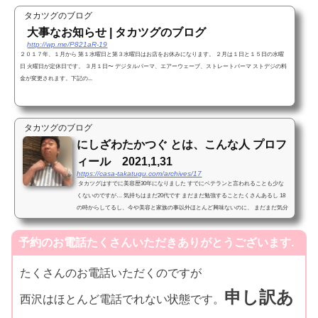
タカツグのブログ
大事なお知らせ | タカツグのブログ
http://wp.me/P821aR-19
２０１７年、１月から 第１水曜日と第３水曜日はお店をお休みになります。 ２月は１日と１５日の水曜
日 火曜日が定休日です。 ３月１日〜 デジタルパーマ、エアーウェーブ、ストレートパーマ ストデジの料
金が変更されます。下記の...
タカツグのブログ
にしざわたかつぐ とは、こんな人 プロフ
ィール 2021,1,31
https://casa-takatugu.com/archives/17
タカツグはすでに美容歴30年になりました すでにベテランと言われることも少な
くないのですが… 気持ちはまだ20代です まだまだ勉強することたくさんあるし 18
の時からしてるし、今や美容と家族の事以外ほとんど興味ないのに、 まだまだ気分
は駆け出しです ...
予約のお電話たくさんいただきありがとうございます.
たくさんのお電話いただくのですが
申し訳あ
西沢はほとんど電話でれない状態です。