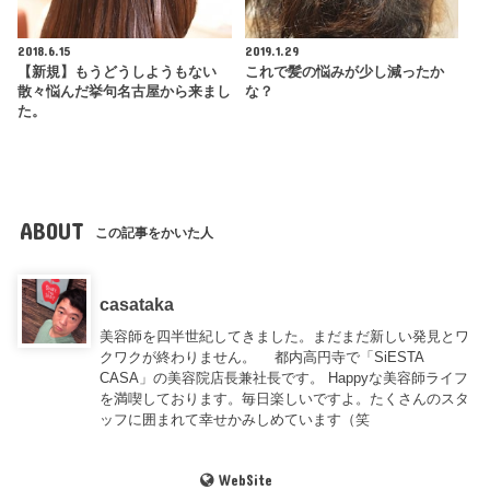
2018.6.15
2019.1.29
【新規】もうどうしようもない
これで髪の悩みが少し減ったか
散々悩んだ挙句名古屋から来まし
な？
た。
ABOUT
この記事をかいた人
casataka
美容師を四半世紀してきました。まだまだ新しい発見とワ
クワクが終わりません。 都内高円寺で「SiESTA
CASA」の美容院店長兼社長です。 Happyな美容師ライフ
を満喫しております。毎日楽しいですよ。たくさんのスタ
ッフに囲まれて幸せかみしめています（笑
WebSite