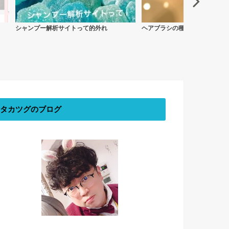
トって的外れ
ヘアブラシの種類と選び方
美容師が勧め
タカツグのブログ