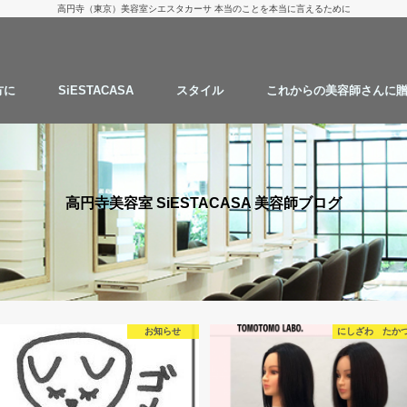
高円寺（東京）美容室シエスタカーサ 本当のことを本当に言えるために
方に
SiESTACASA
スタイル
これからの美容師さんに
お客様からのご質問
タカツグの１日
スタッフの髪型
仕事の流儀
にしざわ たかつぐ
カット
カラー
パーマ
ストレートパーマ
ハナヘナ
継続することで綺麗にします
AMAZONでお買い物
実験と考察
思うこと
高円寺美容室 SiESTACASA 美容師ブログ
お知らせ
にしざわ たかつぐ