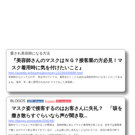
愛され美容師になる方法
『美容師さんのマスクはＮＧ？接客業の方必見！マ
スク着用時に気を付けたいこと』
http://ameblo.jp/heartysalon/entry-12236430888.html
美容師さんだって人の子。 気を付けていても、風邪をひくこともあれば花粉症持ちになることだってある
よね。 毎年、冬～春に質問されるのが マスクをした美容師…
BLOGOS
1255 shares
3 users
14 pockets
マスク姿で接客するのはお客さんに失礼？ 「咳を
撒き散らすぐらいなら声が聞き取...
http://blogos.com/article/204249/
風邪やインフルエンザが流行るこの季節は、花粉時期と並んでマスク着用率が高くなる。近年では接客業
で働く人のマスク姿も増えてきているが、これは客に対し失礼なことなのだろうか。先日の発言小町で、