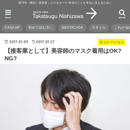
高円寺（東京）美容室シエスタカーサ 本当のことを本当に言えるために
menu
search
CASA HP
初めて読む方に
SiESTACASA
スタイル
これから
2017.01.09
2017.01.27
キュレーション
【接客業として】美容師のマスク着用はOK?
NG?