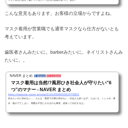
マスク禁止の会社で働いているという女性の投稿があった。会社...
こんな意見もあります。お客様の立場からですよね。
マスク着用が営業職でも通常マスクなら仕方がないとも
考えています。
歯医者さんみたいに。barberみたいに。ネイリストさんみ
たいに。。
NAVER まとめ
2 shares
13 pockets
マスク着用は当然!?風邪ひき社会人が守りたい"6
つ"のマナー - NAVER まとめ
https://matome.naver.jp/odai/2141650665261075801
休みたいのに休めない…。そんな「風邪で仕事が休めない」社会人も多いはず。とはいえ、くしゃみ・鼻
水・咳がでてしまい、周囲を不安にさせるのも事実。頑張って出社するな...