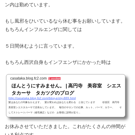
ン内は勤めています。
もし風邪をひいているなら休む事をお願いしています。
もちろんインフルエンザに関しては
５日間休むように言っています。
もちろん西沢自身もインフエンザにかかった時は
casataka.blog.fc2.com
1 pocket
ほんとうにすみません。 | 高円寺 美容室 シエス
タカーサ タカツグのブログ
http://casataka.blog.fc2.com/blog-entry-889.html
髪はあなたの印象をかえます。 髪が変わればあなたも変わる と信じています 杉並区 高円寺
美容室シエスタカーサで店長をしています。 毎日のサロンでの仕事、カット、パーマ、カラー、 そ
してストレートパーマ（縮毛矯正）などの お客様に説明が足り...
お休みさせていただきました。これがたくさんの仲間が
いる利点です。