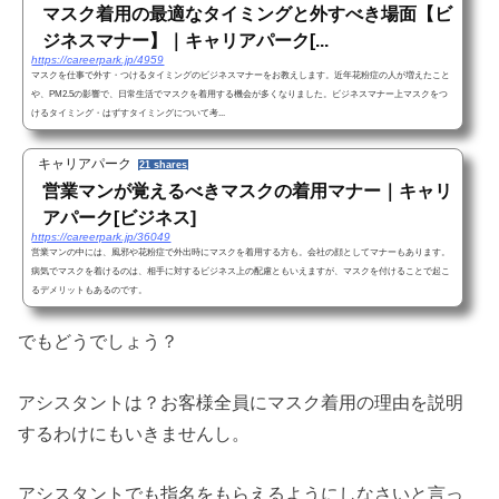
マスク着用の最適なタイミングと外すべき場面【ビ
ジネスマナー】｜キャリアパーク[...
https://careerpark.jp/4959
マスクを仕事で外す・つけるタイミングのビジネスマナーをお教えします。近年花粉症の人が増えたこと
や、PM2.5の影響で、日常生活でマスクを着用する機会が多くなりました。ビジネスマナー上マスクをつ
けるタイミング・はずすタイミングについて考...
キャリアパーク
21 shares
営業マンが覚えるべきマスクの着用マナー｜キャリ
アパーク[ビジネス]
https://careerpark.jp/36049
営業マンの中には、風邪や花粉症で外出時にマスクを着用する方も。会社の顔としてマナーもあります。
病気でマスクを着けるのは、相手に対するビジネス上の配慮ともいえますが、マスクを付けることで起こ
るデメリットもあるのです。
でもどうでしょう？
アシスタントは？お客様全員にマスク着用の理由を説明
するわけにもいきませんし。
アシスタントでも指名をもらえるようにしなさいと言っ