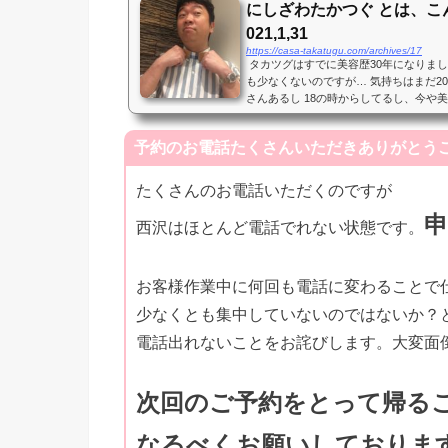
にしざわたかつぐ とは、こ
021,1,31
https://casa-takatugu.com/archives/17
タカツグはすでに美容歴30年になりまし
も少なくないのですが… 気持ちはまだ2
さんあるし 18の時からしてるし、今や
いのに、 まだまだ気分は駆け出しです ...
予約のお電話たくさんいただきありがとうご
たくさんのお電話いただくのですが
西沢はほとんど電話でれない状態です。
お客様作業中に何回も電話に変わることで
少なくとも集中していないのではないか？
電話出れないことをお詫びします。大変面
次回のご予約をとって帰る
なるべくお願いしておりま