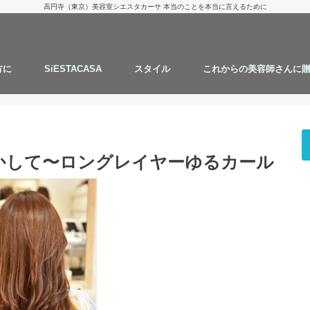
高円寺（東京）美容室シエスタカーサ 本当のことを本当に言えるために
方に
SiESTACASA
スタイル
これからの美容師さんに
お客様からのご質問
タカツグの１日
スタッフの髪型
仕事の流儀
にしざわ たかつぐ
カット
カラー
パーマ
ストレートパーマ
ハナヘナ
継続することで綺麗にします
AMAZONでお買い物
実験と考察
思うこと
かして〜ロングレイヤーゆるカール