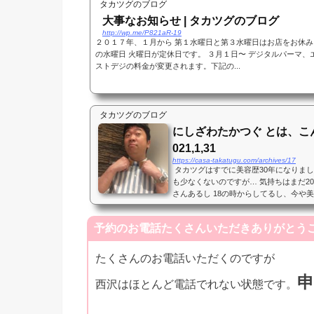
タカツグのブログ
大事なお知らせ | タカツグのブログ
http://wp.me/P821aR-19
２０１７年、１月から 第１水曜日と第３水曜日はお店をお休み
の水曜日 火曜日が定休日です。 ３月１日〜 デジタルパーマ
ストデジの料金が変更されます。下記の...
タカツグのブログ
にしざわたかつぐ とは、こ
021,1,31
https://casa-takatugu.com/archives/17
タカツグはすでに美容歴30年になりまし
も少なくないのですが… 気持ちはまだ2
さんあるし 18の時からしてるし、今や
いのに、 まだまだ気分は駆け出しです ...
予約のお電話たくさんいただきありがとうご
たくさんのお電話いただくのですが
西沢はほとんど電話でれない状態です。