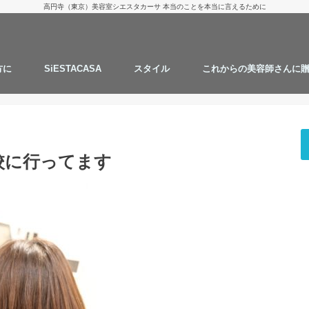
高円寺（東京）美容室シエスタカーサ 本当のことを本当に言えるために
方に
SiESTACASA
スタイル
これからの美容師さんに
お客様からのご質問
タカツグの１日
スタッフの髪型
仕事の流儀
にしざわ たかつぐ
カット
カラー
パーマ
ストレートパーマ
ハナヘナ
継続することで綺麗にします
AMAZONでお買い物
実験と考察
思うこと
校に行ってます