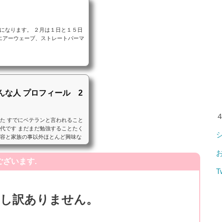
になります。 ２月は１日と１５日
、エアーウェーブ、ストレートパーマ
んな人 プロフィール 2
た すでにベテランと言われること
0代です まだまだ勉強することたく
美容と家族の事以外ほとんど興味な
ざいます.
T
申し訳ありません。