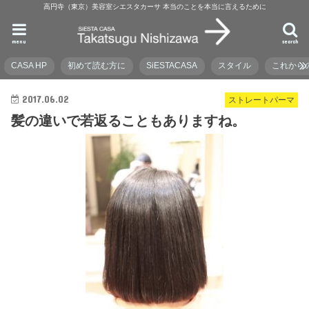
高円寺（東京）美容室シエスタカーサ 本当のことを本当に言えるために
menu
search
CASA HP
初めて読む方に
SiESTACASA
スタイル
これから
2017.06.02
ストレートパーマ
髪の違いで若返ることもありますね。