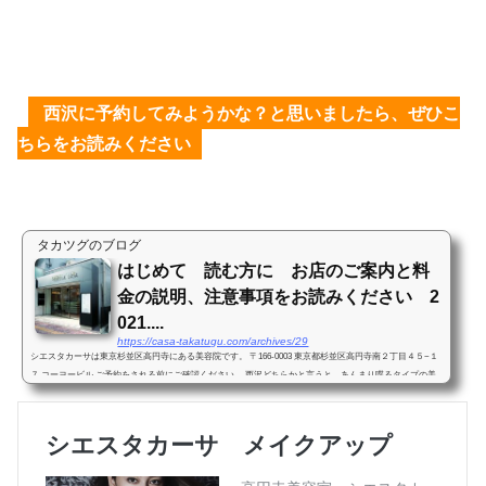
西沢に予約してみようかな？と思いましたら、ぜひこ
ちらをお読みください
タカツグのブログ
はじめて 読む方に お店のご案内と料
金の説明、注意事項をお読みください 2
021....
https://casa-takatugu.com/archives/29
シエスタカーサは東京杉並区高円寺にある美容院です。 〒166-0003 東京都杉並区高円寺南２丁目４５−１
７ コーヨービル ご予約をされる前にご確認ください。 西沢どちらかと言うと、あんまり喋るタイプの美
容師ではないと思います。髪、髪型の事以外あまり喋...