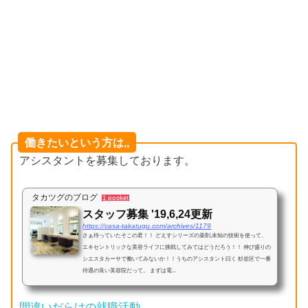
働きたいという方は,,
アシスタントを募集しております。
タカツグのブログ
1 pocket
スタッフ募集 '19,6,24更新
https://casa-takatugu.com/archives/1179
さぁ待っていたそこの君！！ どえすシリーズの薬剤,未知の技術を使って、
エキセントリックな美容ライフに挑戦してみてはどうだろう！！ 伸び盛りの
シエスタカーサで働いてみないか！！うちのアシスタント曰く 杉並区で一番
待遇の良い美容院だって。 まずは電...
間違いだらけの就職活動。