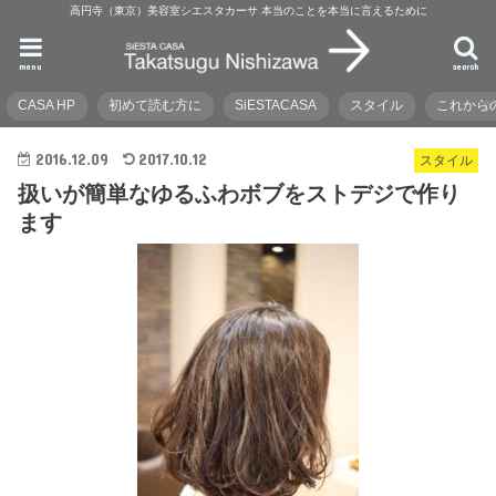
高円寺（東京）美容室シエスタカーサ 本当のことを本当に言えるために
menu
search
CASA HP
初めて読む方に
SiESTACASA
スタイル
これから
2016.12.09
2017.10.12
スタイル
扱いが簡単なゆるふわボブをストデジで作り
ます