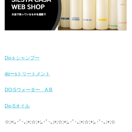
Do-s シャンプー
doーsトリートメント
DO-Sウォーター A,B
Do-Sオイル
☆;+;｡･ﾟ･｡;+;☆;+;｡･ﾟ･｡;+;☆;+;｡･ﾟ･｡;+;☆;+;｡･ﾟ･｡;+;☆