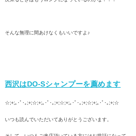
そんな無理に間あけなくもいいですよ♪
西沢はDO-Sシャンプーを薦めます
☆;+;｡･ﾟ･｡;+;☆;+;｡･ﾟ･｡;+;☆;+;｡･ﾟ･｡;+;☆;+;｡･ﾟ･｡;+;☆
いつも読んでいただいてありがとうございます。
そして、いつもご来店頂いている方にはお世話になって