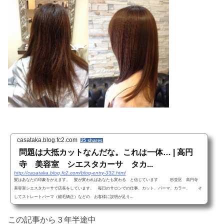
casataka.blog.fc2.com
25 shares
問題は大抵カットなんだな。これは一体… | 高円
寺 美容室 シエスタカーサ タカ...
http://casataka.blog.fc2.com/blog-entry-332.html
髪はあなたの印象をかえます。 髪が変わればあなたも変わる と信じています 杉並区 高円寺
美容室シエスタカーサで店長をしています。 毎日のサロンでの仕事、カット、パーマ、カラー、 そ
してストレートパーマ（縮毛矯正）などの お客様に説明が足り...
この記事から３年半途中