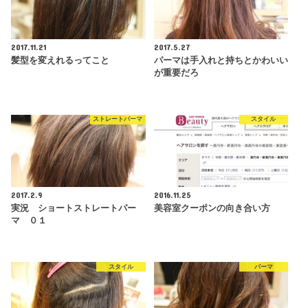
2017.11.21
2017.5.27
髪型を変えれるってこと
パーマは手入れと持ちとかわいい
が重要だろ
ストレートパーマ
スタイル
2017.2.9
2016.11.25
実況 ショートストレートパー
美容室クーポンの向き合い方
マ ０１
スタイル
パーマ