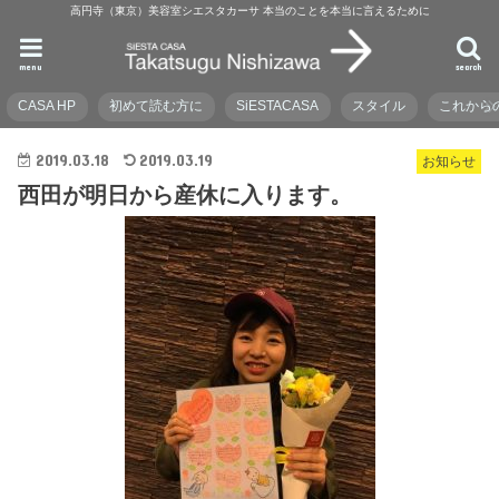
高円寺（東京）美容室シエスタカーサ 本当のことを本当に言えるために
menu
search
CASA HP
初めて読む方に
SiESTACASA
スタイル
これから
2019.03.18
2019.03.19
お知らせ
西田が明日から産休に入ります。