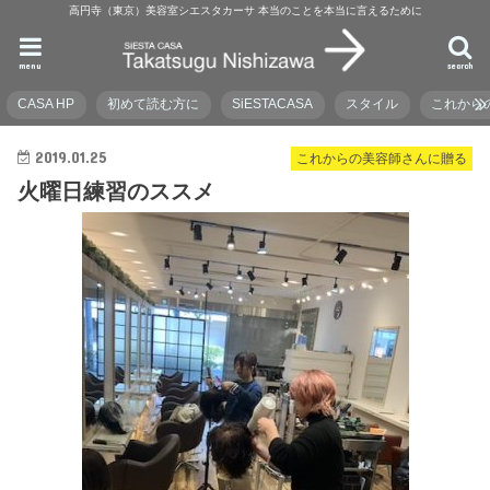
高円寺（東京）美容室シエスタカーサ 本当のことを本当に言えるために
menu
search
CASA HP
初めて読む方に
SiESTACASA
スタイル
これから
2019.01.25
これからの美容師さんに贈る
火曜日練習のススメ