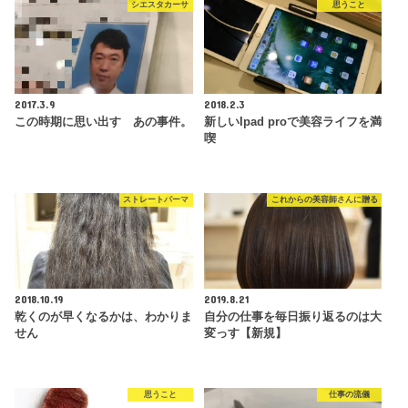
シエスタカーサ
思うこと
2017.3.9
2018.2.3
この時期に思い出す あの事件。
新しいIpad proで美容ライフを満
喫
ストレートパーマ
これからの美容師さんに贈る
2018.10.19
2019.8.21
乾くのが早くなるかは、わかりま
自分の仕事を毎日振り返るのは大
せん
変っす【新規】
思うこと
仕事の流儀