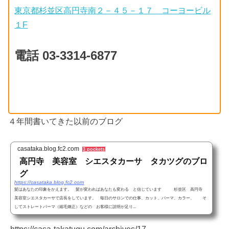
東京都杉並区高円寺南２－４５－１７ コーヨービル
１F
電話 03-3314-6877
４年間書いてきた以前のブログ
casataka.blog.fc2.com
3 pockets
高円寺 美容室 シエスタカーサ タカツグのブロ
グ
https://casataka.blog.fc2.com
髪はあなたの印象をかえます。 髪が変わればあなたも変わる と信じています 杉並区 高円寺
美容室シエスタカーサで店長をしています。 毎日のサロンでの仕事、カット、パーマ、カラー、 そ
してストレートパーマ（縮毛矯正）などの お客様に説明が足り...