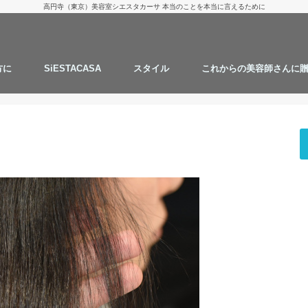
高円寺（東京）美容室シエスタカーサ 本当のことを本当に言えるために
方に
SiESTACASA
スタイル
これからの美容師さんに
お客様からのご質問
タカツグの１日
スタッフの髪型
仕事の流儀
にしざわ たかつぐ
カット
カラー
パーマ
ストレートパーマ
ハナヘナ
継続することで綺麗にします
AMAZONでお買い物
実験と考察
思うこと