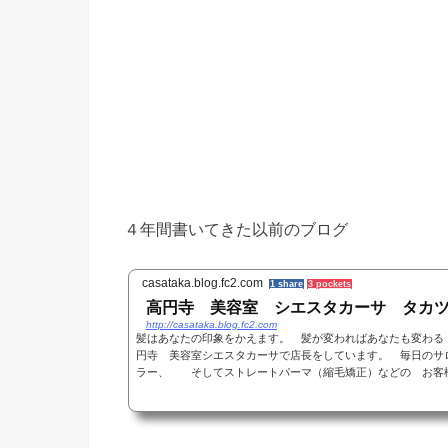
４年間書いてきた以前のブログ
casataka.blog.fc2.com
1 share
3 pockets
高円寺 美容室 シエスタカーサ タカ
http://casataka.blog.fc2.com
髪はあなたの印象をかえます。 髪が変わればあなたも変わ
円寺 美容室シエスタカーサで店長をしています。 毎日のサ
ラー、 そしてストレートパーマ（縮毛矯正）などの お客様に