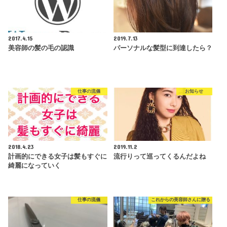
2017.4.15
2019.7.13
美容師の髪の毛の認識
パーソナルな髪型に到達したら？
仕事の流儀
お知らせ
2018.4.23
2019.11.2
計画的にできる女子は髪もすぐに
流行りって巡ってくるんだよね
綺麗になっていく
仕事の流儀
これからの美容師さんに贈る