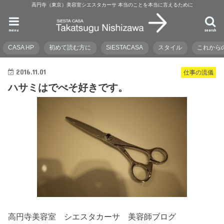
高円寺（東京）美容室シエスタカーサ 本当のことを本当に言えるために
menu
search
CASA HP
初めて読む方に
SiESTACASA
スタイル
これから
2016.11.01
仕事の流儀
ハサミはでべそ好きです。
高円寺美容室 シエスタカーサ 美容師ブログ