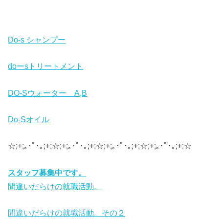
Do-s シャンプー
doーsトリートメント
DO-Sウォーター A,B
Do-Sオイル
☆;+;｡･ﾟ･｡;+;☆;+;｡･ﾟ･｡;+;☆;+;｡･ﾟ･｡;+;☆;+;｡･ﾟ･｡;+;☆
スタッフ募集中です。
間違いだらけの就職活動。
間違いだらけの就職活動。その２