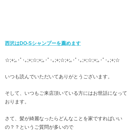
西沢はDO-Sシャンプーを薦めます
☆;+;｡･ﾟ･｡;+;☆;+;｡･ﾟ･｡;+;☆;+;｡･ﾟ･｡;+;☆;+;｡･ﾟ･｡;+;☆
いつも読んでいただいてありがとうございます。
そして、いつもご来店頂いている方にはお世話になって
おります。
さて、髪が綺麗なったらどんなことを家ですればいい
の？？というご質問が多いので