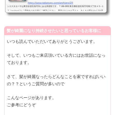
https://casa-takatugu.com/archives/29
シエスタカーサは東京杉並区高円寺にある美容院です。 〒166-0003 東京都杉並区高円寺南２丁目４５−１
７ コーヨービル ご予約をされる前にご確認ください。 西沢どちらかと言うと、あんまり喋るタイプの美
容師ではないと思います。髪、髪型の事以外あまり喋...
髪が綺麗になり持続させたいと思っているお客様に
いつも読んでいただいてありがとうございます。
そして、いつもご来店頂いている方にはお世話になっ
ております。
さて、髪が綺麗なったらどんなことを家ですればいい
の？？というご質問が多いので
こんなページがあります。
ご参考にどうぞ