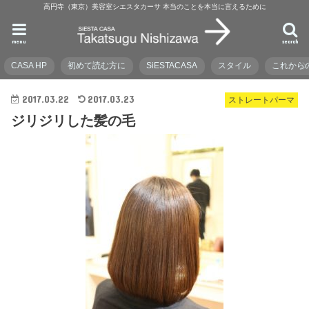
高円寺（東京）美容室シエスタカーサ 本当のことを本当に言えるために
menu
search
CASA HP
初めて読む方に
SiESTACASA
スタイル
これから
2017.03.22
2017.03.23
ストレートパーマ
ジリジリした髪の毛