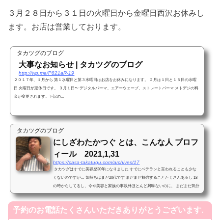
３月２８日から３１日の火曜日から金曜日西沢お休みし
ます。お店は営業しております。
タカツグのブログ
大事なお知らせ | タカツグのブログ
http://wp.me/P821aR-19
２０１７年、１月から 第１水曜日と第３水曜日はお店をお休みになります。 ２月は１日と１５日の水曜
日 火曜日が定休日です。 ３月１日〜 デジタルパーマ、エアーウェーブ、ストレートパーマ ストデジの料
金が変更されます。下記の...
タカツグのブログ
にしざわたかつぐ とは、こんな人 プロフ
ィール 2021,1,31
https://casa-takatugu.com/archives/17
タカツグはすでに美容歴30年になりました すでにベテランと言われることも少な
くないのですが… 気持ちはまだ20代です まだまだ勉強することたくさんあるし 18
の時からしてるし、今や美容と家族の事以外ほとんど興味ないのに、 まだまだ気分
は駆け出しです ...
予約のお電話たくさんいただきありがとうございます.