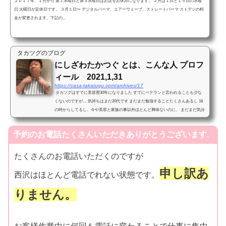
２０１７年、１月から 第１水曜日と第３水曜日はお店をお休みになります。 ２月は１日と１５日の水曜
日 火曜日が定休日です。 ３月１日〜 デジタルパーマ、エアーウェーブ、ストレートパーマ ストデジの料
金が変更されます。下記の...
タカツグのブログ
にしざわたかつぐ とは、こんな人 プロフ
ィール 2021,1,31
https://casa-takatugu.com/archives/17
タカツグはすでに美容歴30年になりました すでにベテランと言われることも少な
くないのですが… 気持ちはまだ20代です まだまだ勉強することたくさんあるし 18
の時からしてるし、今や美容と家族の事以外ほとんど興味ないのに、 まだまだ気分
は駆け出しです ...
予約のお電話たくさんいただきありがとうございます.
たくさんのお電話いただくのですが
申し訳あ
西沢はほとんど電話でれない状態です。
りません。
お客様作業中に何回も電話に変わることで仕事に集中