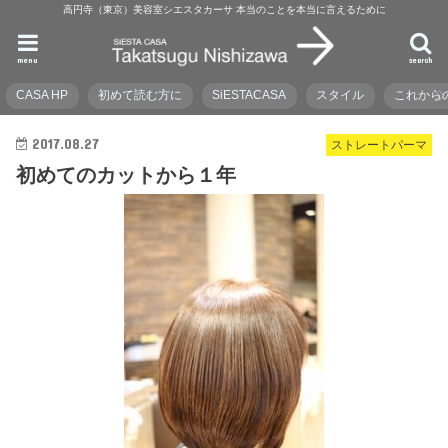
高円寺（東京）美容室シエスタカーサ 本当のことを本当に言えるために
menu
search
CASA HP
初めて読む方に
SiESTACASA
スタイル
これから
2017.08.27
ストレートパーマ
初めてのカットから１年