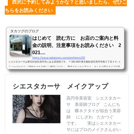
西沢に予約してみようかな？と思いましたら、ぜひこ
ちらをお読みください
タカツグのブログ
はじめて 読む方に お店のご案内と料
金の説明、注意事項をお読みください 2
021....
https://casa-takatugu.com/archives/29
シエスタカーサは東京杉並区高円寺にある美容院です。 〒166-0003 東京都杉並区高円寺南２丁目４５−１
７ コーヨービル ご予約をされる前にご確認ください。 西沢どちらかと言うと、あんまり喋るタイプの美
容師ではないと思います。髪、髪型の事以外あまり喋...