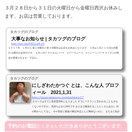
３月２８日から３１日の火曜日から金曜日西沢お休みし
ます。お店は営業しております。
タカツグのブログ
大事なお知らせ | タカツグのブログ
http://wp.me/P821aR-19
２０１７年、１月から 第１水曜日と第３水曜日はお店をお休みになります。 ２月は１日と１５日の水曜
日 火曜日が定休日です。 ３月１日〜 デジタルパーマ、エアーウェーブ、ストレートパーマ ストデジの料
金が変更されます。下記の...
タカツグのブログ
にしざわたかつぐ とは、こんな人 プロフ
ィール 2021,1,31
https://casa-takatugu.com/archives/17
タカツグはすでに美容歴30年になりました すでにベテランと言われることも少な
くないのですが… 気持ちはまだ20代です まだまだ勉強することたくさんあるし 18
の時からしてるし、今や美容と家族の事以外ほとんど興味ないのに、 まだまだ気分
は駆け出しです ...
予約のお電話たくさんいただきありがとうございます.