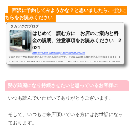
西沢に予約してみようかな？と思いましたら、ぜひこ
ちらをお読みください
タカツグのブログ
はじめて 読む方に お店のご案内と料
金の説明、注意事項をお読みください 2
021....
https://casa-takatugu.com/archives/29
シエスタカーサは東京杉並区高円寺にある美容院です。 〒166-0003 東京都杉並区高円寺南２丁目４５−１
７ コーヨービル ご予約をされる前にご確認ください。 西沢どちらかと言うと、あんまり喋るタイプの美
容師ではないと思います。髪、髪型の事以外あまり喋...
髪が綺麗になり持続させたいと思っているお客様に
いつも読んでいただいてありがとうございます。
そして、いつもご来店頂いている方にはお世話になっ
ております。