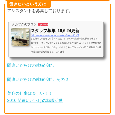
働きたいという方は,,
アシスタントを募集しております。
タカツグのブログ
1 pocket
スタッフ募集 '19,6,24更新
https://casa-takatugu.com/archives/1179
さぁ待っていたそこの君！！ どえすシリーズの薬剤,未知の技術を使って、
エキセントリックな美容ライフに挑戦してみてはどうだろう！！ 伸び盛りの
シエスタカーサで働いてみないか！！うちのアシスタント曰く 杉並区で一番
待遇の良い美容院だって。 まずは電...
間違いだらけの就職活動。
間違いだらけの就職活動。その２
美容の仕事は楽しい！！
2016 間違いだらけの就職活動