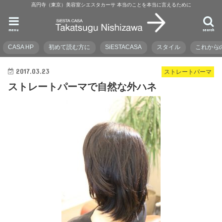
高円寺（東京）美容室シエスタカーサ 本当のことを本当に言えるために
menu
search
CASA HP
初めて読む方に
SiESTACASA
スタイル
これから
2017.03.23
ストレートパーマ
ストレートパーマで自然な外ハネ